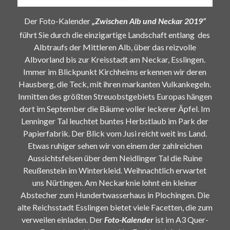
Der Foto-Kalender
„Zwischen Alb und Neckar 2019“
führt Sie durch die einzigartige Landschaft entlang des
Albtraufs der Mittleren Alb, über das reizvolle
Albvorland bis zur Kreisstadt am Neckar, Esslingen.
Immer im Blickpunkt Kirchheims erkennen wir deren
Hausberg, die Teck, mit ihren markanten Vulkankegeln.
Inmitten des größten Streuobstgebiets Europas hängen
dort im September die Bäume voller leckerer Äpfel. Im
Lenninger Tal leuchtet buntes Herbstlaub im Park der
Papierfabrik. Der Blick vom Jusi reicht weit ins Land.
Etwas ruhiger sehen wir von einem der zahlreichen
Aussichtsfelsen über dem Neidlinger Tal die Ruine
Reußenstein im Winterkleid. Weihnachtlich erwartet
uns Nürtingen. Am Neckarknie lohnt ein kleiner
Abstecher zum Hundertwasserhaus in Plochingen. Die
alte Reichsstadt Esslingen bietet viele Facetten, die zum
verweilen einladen. Der
Foto-Kalender
ist im A3 Quer-